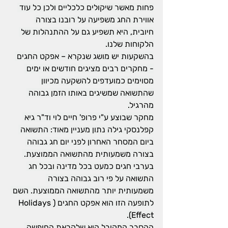
פחות מאשר שיקולים כלכליים ולכן כל עוד 
אווירת החג משפיעה על רובנו בצורה 
חיובית, היא תשפיע גם על ההתנהלות של 
הלקוחות שלנו.
בהשקעות יש מושג שנקרא – אפקט החגים 
- מחקרים רבים מציגים חודשים או ימים 
מסוימים כמועדפים להשקעה מכיוון 
שהתשואה שמשיגים באותו הזמן גבוהה 
מהרגיל.
מחקר שבוצע ע"י פרופ' חיים לוי וד"ר גיא 
קפלנסקי גילה נתון מעניין מאוד: התשואה 
ביום המסחר האחרון לפני יום חג גבוהה 
בצורה משמעותית מהתשואה הממוצעת. 
בערבי חגים כמעט בכל מדינה ובכל חג 
התשואה על פי רוב גבוהה בצורה 
משמעותית יותר מהתשואה הממוצעת. השם 
לתופעה הזו הוא אפקט החגים (Holidays 
Effect).
ההסבר המקובל הוא שלקראת החופשה 