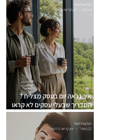
Yael Kaplan
4 במאי
זמן קריאה 9 דקות
איך נראה יום בעסק מצליח ?
המדריך שבעלי עסקים לא קראו
עדיין
Yael Kaplan
12 באפר׳
זמן קריאה 5 דקות