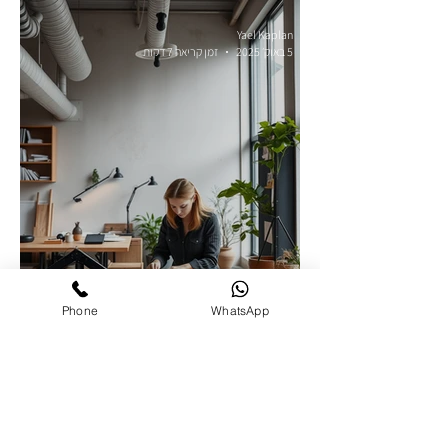
ושקט, קיבלת עסק מורכב
Yael Kaplan
5 באוק׳ 2025
זמן קריאה 7 דקות
Phone
WhatsApp
למה כל אדריכל ומעצב פנים חייב
בידול עסקי ?
Yael Kaplan
4 בספט׳ 2025
זמן קריאה 5 דקות