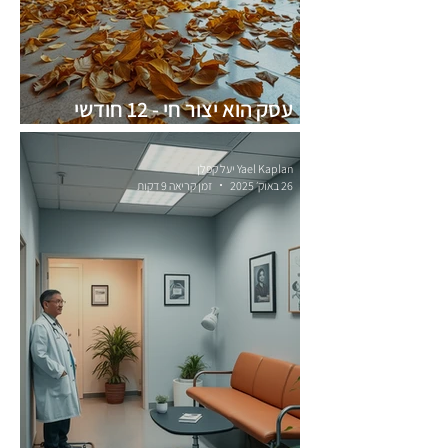
עסק הוא יצור חי - 12 חודשי
הוצאות ו8 חודשי הכנסות
Yael Kaplan יעל קפלן
26 באוק׳ 2025
זמן קריאה 9 דקות