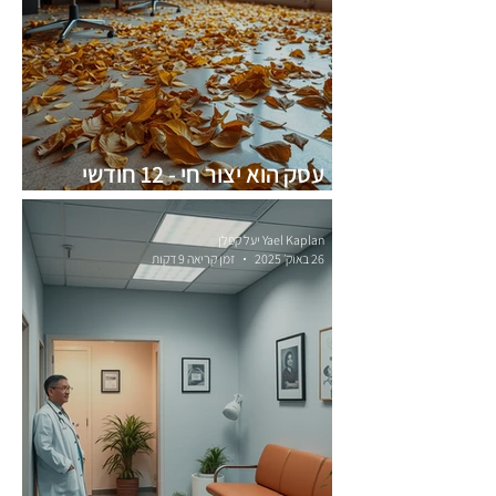
עסק הוא יצור חי - 12 חודשי
הוצאות ו8 חודשי הכנסות
Yael Kaplan יעל קפלן
26 באוק׳ 2025
זמן קריאה 9 דקות