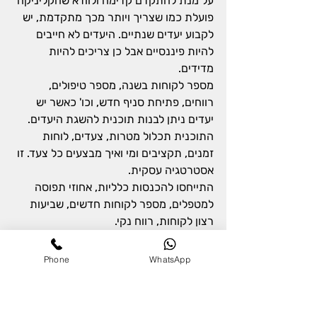
על מנת להתקדם קדימה ולוודא שהקליניקה 
פועלת כמו שצריך ויותר מכך מתקדמת, יש 
לקבוע יעדים שנתיים. היעדים לא חייבים 
להיות פיננסיים אבל כן צריכים להיות 
מדידים.
מספר לקוחות בשנה, מספר טיפולים, 
רווחים, פתיחת סניף חדש, וכו' כאשר יש 
יעדים ניתן לבנות תוכנית להשגת היעדים. 
התוכנית תכלול מטרות, צעדים, לוחות 
זמנים, תקציבים ומי ואיך מבצעים כל צעד. זו 
אסטרטגיה עסקית.
התייחסו להכנסות כלליות, אחוזי תפוסה 
למטפלים, מספר לקוחות חדשים, שביעות 
רצון לקוחות, רווח נקי.
המדדים הללו הופכים את הניהול לשיטתי. 
הם מאפשרים לתקן בזמן, לזהות חולשות, 
Phone
WhatsApp
ולתכנן צמיחה אמיתית.
דוגמה:
בקליניקה לטיפולים אסתטיים שבה הוגדר 