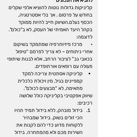
להביא את הנכונים
קליניקות גדולות נוטות להוציא אלפי שקלים 
בחודש על פרסום . אך בלי אסטרטגיה, 
הכסף נעלם.השיווק חייב להיות ממוקד 
בקהל היעד האמיתי של העסק, לא ב"כולם".
לדוגמה:
·       מרכז פיזיותרפיה שמתמקד בשיקום 
אחרי ניתוחים – לא צריך לפרסם “טיפול 
בכאבי גב” לציבור הרחב, אלא לבנות שיתופי 
פעולה עם רופאים אורתופדים.
קליניקה אסתטית צריכה למקד 
קמפיינים בגיל, מין ויכולת כלכלית 
מתאימה, לא “מבצעים לכולם”.
שיווק אפקטיבי בקליניקה כולל שלושה 
רכיבים:
בידול מובהק, ללא בידול תמיד תהיו 
הכי זולים בשוק. בידול שמבהיר 
ללקוחות מדוע כדי להם לקנות את 
השירות מכם ולא מהמתחרה. בידול 