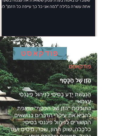
שעובדים באמת בעלת עסק ששואלת את עצמה בשעה
אחת עשרה בלילה "למה אני כל כך עייפה כל הזמן" לא
מחפשת תשובה רגשית. היא צריכה תשובה תפעולית.
שחיקה בניהול עסק היא לא מצב נפשי, היא תוצאה ישיר
של מבנה עבודה שגוי. אפשר למדוד אותה, אפשר לחזות
אותה, ואפשר למנוע אותה בכלים קונקרטיים. מי שמחכ
שהתחושה "תעבור לבד" מבזבזת את המשאב היקר
ביותר שיש לה, את עצמה. שחיקה היא בעיה של תזרים
תשומות, לא של חוסר מוטיבציה הטעות הנפוצה ביותר
פודקאסט
היא לחשוב ששחיקה נו
פודקאסט
הַזֵן שֶׁל הַכֶּסֶף
הַנְגַשּׁת יֶדַע בְּסִיסִי לְנִיהוּל פִינַנְסִי
עַצְמאִי
בתוכנית ״הזן של הכסף״ שואפת
להביא את עיקרי הדברים בנושאים
הקשורים לניהול פיננסי בסיסי:
כלכלה, שוק ההון, שכר, מיסים ועוד.