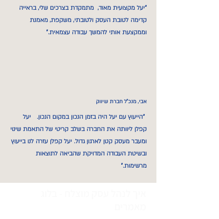
"יעל מקצועית מאוד, מתמקדת בצרכים שלי, בראייה
קדימה לטובת העסק ולטובתי, משקפת, מאמנת
וממקצעת אותי להמשך עבודה עצמאית."
אבי, מנכ"ל חברת שיווק
"הייעוץ עם יעל היה
בזמן הנכון במקום הנכון. יעל
קפלן ליוותה את החברה בשלב קריטי של התאמת שינוי
ומעבר מעסק קטן לארגון גדול. יעל קפלן עזרה לנו בייעוץ
ובשיטת העבודה המדויקת שהביאה לתוצאות
מרשימות."
איך לנהל עסק מוצלח - בלוג
מאמרים