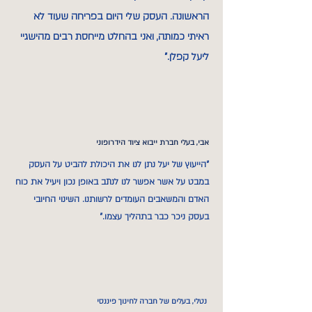
הראשונה. העסק שלי היום בפריחה שעוד לא
ראיתי כמותה, ואני בהחלט מייחסת רבים מהישגיי
ליעל קפלן."
אבי, בעלי חברת ייבוא ציוד הידרופוני
"הייעוץ של יעל נתן לנו את היכולת להביט על העסק
במבט על אשר אפשר לנו לנתב באופן נכון ויעיל את כוח
האדם והמשאבים העומדים לרשותנו. השינוי החיובי
בעסק ניכר כבר בתהליך עצמו."
נטלי, בעלים של חברה לחינוך פיננסי