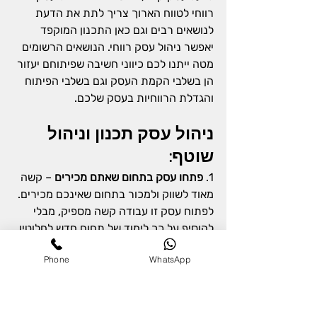
רווחי לטווח הארוך צריך לתת את הדעת 
לנושאים רבים וגם כאן התכנון המוקפד 
יאפשר ניהול עסק רווחי. הנושאים הרשומים 
מטה ייתנו לכם כיווני חשיבה שפיתוחם יעזור 
הן בשלבי הקמת העסק וגם בשלבי הפיתוח 
והגדלת הרווחיות בעסק שלכם.
ניהול עסק תכנון וניהול 
שוטף: 
1. 
פתחו עסק בתחום שאתם מכירים
 – קשה 
מאוד לשווק ולמכור בתחום שאינכם מכירים. 
לפתוח עסק זו עבודה קשה מספיק, מבלי 
להוסיף על כך לימוד של תחום חדש לחלוטין. 
אם כן החלטתם לפתוח עסק בתחום שאינכם 
Phone
WhatsApp
מכירים, ודאו שאתם מקיפים את עצמכם 
במומחים שכן מכירים את התחום ויש לכם 
את כל הידע הנדרש.