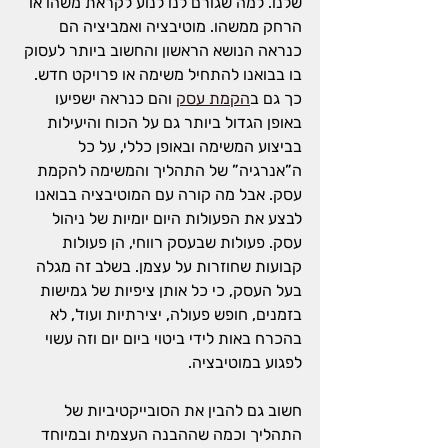
שלנו. למה שגורם לנו לנוע לקראת משהו או 
הרחק ממשהו. מוטיבציה ואמביציה הם 
כנראה הנושא הראשון והחשוב ביותר לעסוק 
בו בבואנו להתחיל משימה או פרויקט חדש. 
כך גם ב
הקמת עסק
 והם כנראה ישפיעו 
באופן הגדול ביותר גם על הכוח והיעילות 
בביצוע המשימה ובאופן כללי, על כל 
ה”אנרגיה” של התהליך והמשימה להקמת 
עסק. אבל מה קורה עם המוטיבציה בבואנו 
לבצע את הפעולות היום יומיות של ניהול 
עסק. פעולות שבעסק רווחי, הן פעולות 
קבועות שחוזרות על עצמן. בשלב זה מגלה 
בעל העסק, כי כל אותן ציפיות של גמישות 
בזמנים, חופש פעולה, יצירתיות ועוד', לא 
בהכרח באות לידי ביטוי ביום יום וזה עשוי 
לפגוע במוטיבציה.
חשוב גם להבין את הסובייקטיביות של 
התהליך וכמה שההבנה העצמית ובמיוחד 